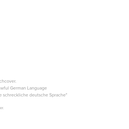
uchcover.
Awful German Language
e schreckliche deutsche Sprache
"
er.